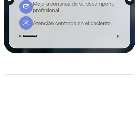
Avances terapéuticos y protocolos
Mejora continua de su desempeño
clínicos actualizados
profesional
Investigaciones emergentes
Atención centrada en el paciente