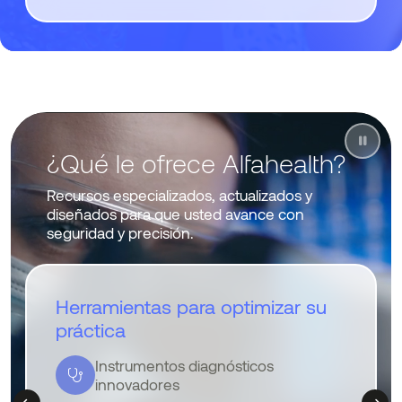
¿Qué le ofrece Alfahealth?
Recursos especializados, actualizados y
diseñados para que usted avance con
seguridad y precisión.
Conocimiento clínico de
Herramientas para optimizar su
vanguardia
práctica
Contenido basado en evidencia
Instrumentos diagnósticos
científica
innovadores