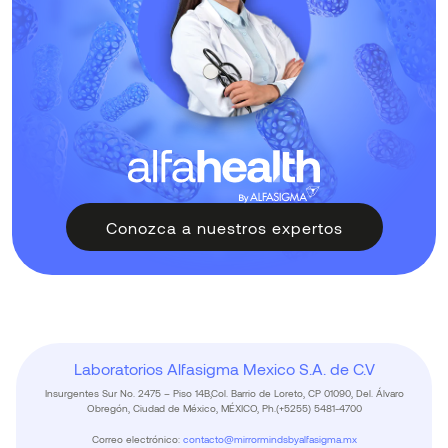
Conozca a nuestros expertos
Laboratorios Alfasigma Mexico S.A. de C.V
Insurgentes Sur No. 2475 – Piso 14B,Col. Barrio de Loreto, CP 01090, Del. Álvaro
Obregón, Ciudad de México, MÉXICO, Ph.(+5255) 5481-4700
Correo electrónico:
contacto@mirrormindsbyalfasigma.mx