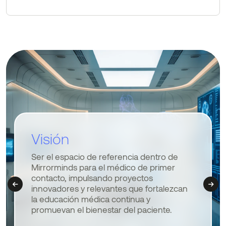
Visión
Objetivo
Ser el espacio de referencia dentro de
Desarrollar e implementar proyectos
Mirrorminds para el médico de primer
educativos dentro de Mirrorminds dirigidos
contacto, impulsando proyectos
al médico general, centrados en áreas
innovadores y relevantes que fortalezcan
terapéuticas clave, promoviendo el uso
la educación médica continua y
racional de productos a través de
promuevan el bienestar del paciente.
evidencia científica y materiales de alta
calidad.