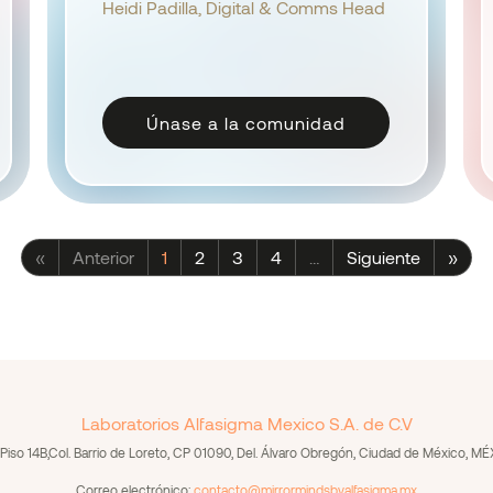
implicaciones éticas y regulatorias, y el
Heidi Padilla, Digital & Comms Head
valor que aporta al diagnóstico, al
seguimiento y a la eficiencia operativa.
Únase a la comunidad
«
Anterior
1
2
3
4
…
Siguiente
»
Laboratorios Alfasigma Mexico S.A. de C.V
Piso 14B,Col. Barrio de Loreto, CP 01090, Del. Álvaro Obregón, Ciudad de México, 
Correo electrónico:
contacto@mirrormindsbyalfasigma.mx