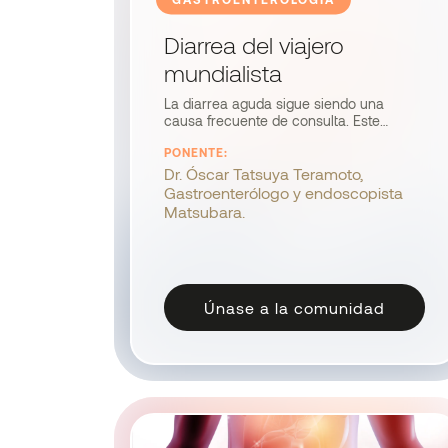
Diarrea del viajero
mundialista
La diarrea aguda sigue siendo una
causa frecuente de consulta. Este
webinar revisa el diagnóstico y
PONENTE:
tratamiento de la diarrea del viajero,
destacando factores de riesgo
Dr. Óscar Tatsuya Teramoto,
asociados a viajes y eventos masivos, y
Gastroenterólogo y endoscopista
ofrece herramientas prácticas basadas
Matsubara.
en evidencia para la atención primaria.
Únase a la comunidad