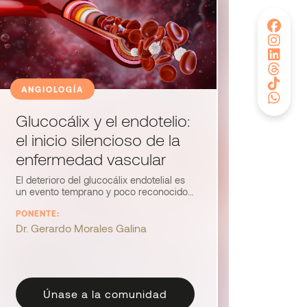
ANGIOLOGÍA
Glucocálix y el endotelio:
el inicio silencioso de la
enfermedad vascular
El deterioro del glucocálix endotelial es
un evento temprano y poco reconocido
en la enfermedad vascular. El Dr.
PONENTE:
Morales Galina explica su fisiología,
función protectora y cómo su daño
Dr. Gerardo Morales Galina
causa inflamación y disfunción. Se
revisan riesgos modificables y
estrategias terapéuticas tempranas.
Únase a la comunidad