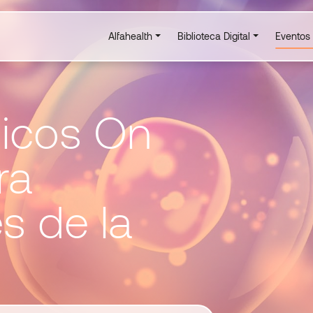
Alfahealth
Biblioteca Digital
Eventos
icos On
ra
s de la