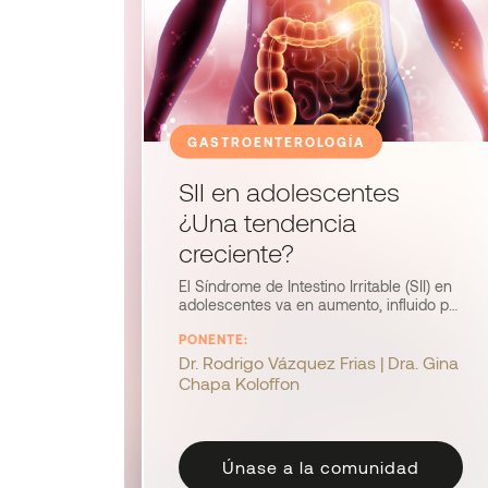
GASTROENTEROLOGÍA
SII en adolescentes
¿Una tendencia
creciente?
El Síndrome de Intestino Irritable (SII) en
adolescentes va en aumento, influido por
estrés, hábitos alimentarios y la
PONENTE:
interacción intestino-cerebro. El Dr.
Vázquez abordará su presentación en
Dr. Rodrigo Vázquez Frias | Dra. Gina
jóvenes, cómo diferenciarlo de otros
Chapa Koloffon
trastornos y las estrategias terapéuticas
más efectivas.
Únase a la comunidad