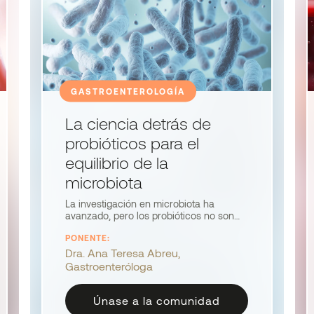
GASTROENTEROLOGÍA
La ciencia detrás de
probióticos para el
equilibrio de la
microbiota
La investigación en microbiota ha
avanzado, pero los probióticos no son
intercambiables. La Dra. Abreu revisa
PONENTE:
evidencia sobre cepas, mecanismos y
relevancia clínica en disbiosis. Un
Dra. Ana Teresa Abreu,
webinar para elegir y aplicar probióticos
Gastroenteróloga
con base científica.
Únase a la comunidad