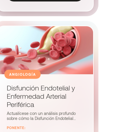
ANGIOLOGÍA
Disfunción Endotelial y
Enfermedad Arterial
Periférica
Actualícese con un análisis profundo
sobre cómo la Disfunción Endotelial
impacta la salud vascular periférica.
PONENTE:
Conozca estrategias diagnósticas y