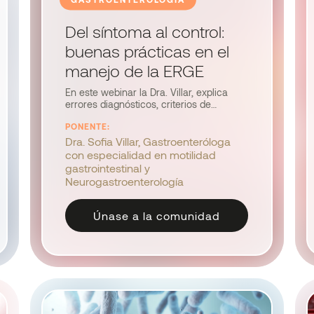
Del síntoma al control:
buenas prácticas en el
manejo de la ERGE
En este webinar la Dra. Villar, explica
errores diagnósticos, criterios de
clasificación y estrategias cuando los
PONENTE:
IBP no son suficientes. Y compartirá
herramientas prácticas para mejorar
Dra. Sofia Villar, Gastroenteróloga
adherencia, alivio y calidad de vida.
con especialidad en motilidad
gastrointestinal y
Neurogastroenterología
Únase a la comunidad