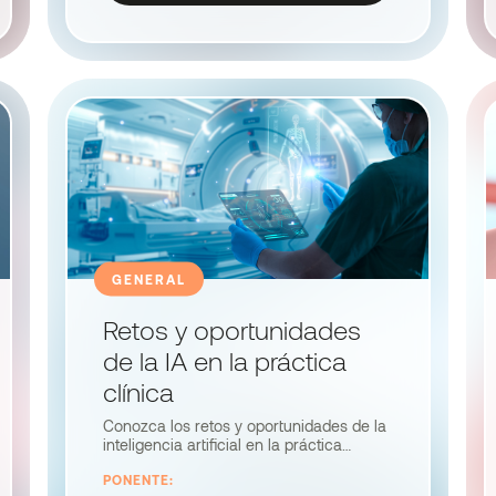
GENERAL
Retos y oportunidades
de la IA en la práctica
clínica
Conozca los retos y oportunidades de la
inteligencia artificial en la práctica
clínica. Aprenda a integrarla de manera
PONENTE:
segura, sus alcances y limitaciones, las