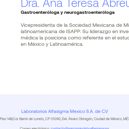
Dra. Ana Teresa Abre
Gastroenteróloga y neurogastroenteróloga
Vicepresidenta de la Sociedad Mexicana de Mi
latinoamericana de ISAPP. Su liderazgo en inve
médica la posiciona como referente en el estudi
en México y Latinoamérica.
Laboratorios Alfasigma Mexico S.A. de C.V
Piso 14B,Col. Barrio de Loreto, CP 01090, Del. Álvaro Obregón, Ciudad de México, 
Correo electrónico:
contacto@mirrormindsbyalfasigma.mx