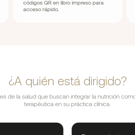
códigos QR en libro impreso para
acceso rápido.
¿A quién está dirigido?
les de la salud que buscan integrar la nutrición com
terapéutica en su práctica clínica.