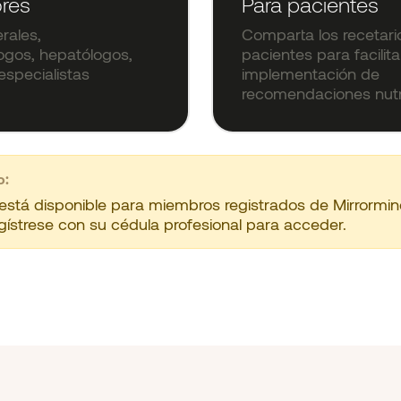
ores
Para pacientes
rales,
Comparta los recetari
ogos, hepatólogos,
pacientes para facilita
especialistas
implementación de
recomendaciones nutri
o:
está disponible para miembros registrados de Mirrormin
egístrese con su cédula profesional para acceder.