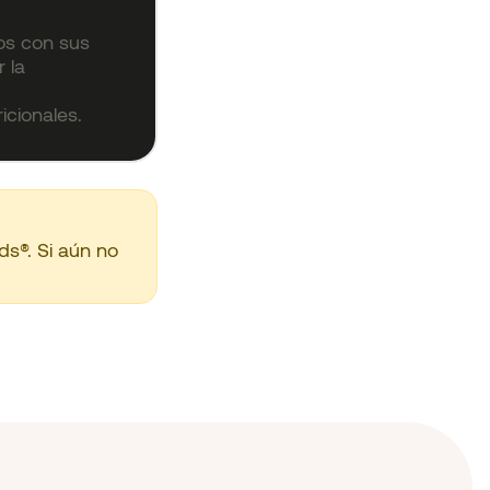
os con sus
r la
cionales.
ds®. Si aún no