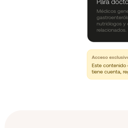
Para doct
Médicos gene
gastroenteról
nutriólogos y 
relacionados.
Acceso exclusiv
Este contenido 
tiene cuenta, r