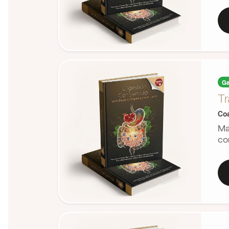
Ga
Tr
Coa
Ma
co