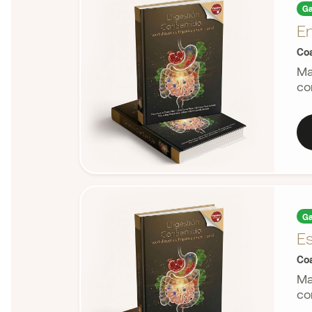
Ga
E
Coa
Ma
co
Ga
Es
Coa
Ma
co