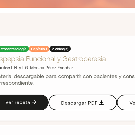
stroenterología
Capítulo 1
2 video(s)
spepsia Funcional y Gastroparesia
utor:
L.N. y L.G. Mónica Pérez Escobar
terial descargable para compartir con pacientes y consul
rrespondiente.
Ver receta
Descargar PDF
Ve