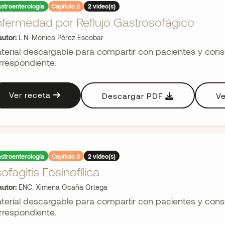
stroenterología
Capítulo 2
2 video(s)
nfermedad por Reflujo Gastrosofágico
utor:
L.N. Mónica Pérez Escobar
terial descargable para compartir con pacientes y consul
rrespondiente.
Ver receta
Descargar PDF
Ve
stroenterología
Capítulo 3
2 video(s)
ofagitis Eosinofílica
utor:
ENC. Ximena Ocaña Ortega
terial descargable para compartir con pacientes y consul
rrespondiente.