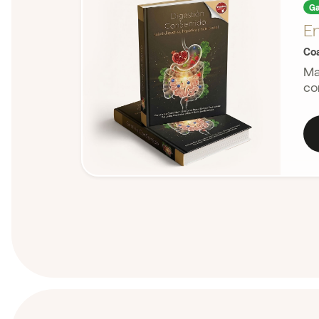
Ga
E
Coa
Ma
co