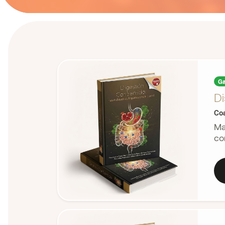
Ga
Di
Coa
Ma
co