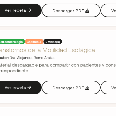
Ver receta
Descargar PDF
Ve
stroenterología
Capítulo 4
2 video(s)
anstornos de la Motilidad Esofágica
utor:
Dra. Alejandra Romo Araiza
terial descargable para compartir con pacientes y consul
rrespondiente.
Ver receta
Descargar PDF
Ve