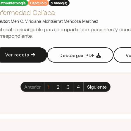
stroenterología
Capítulo 5
2 video(s)
nfermedad Celíaca
utor:
Men C. Viridiana Montserrat Mendoza Martínez
terial descargable para compartir con pacientes y consul
rrespondiente.
Ver receta
Descargar PDF
Ve
Anterior
1
2
3
4
Siguiente